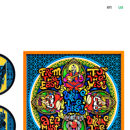
en
ua