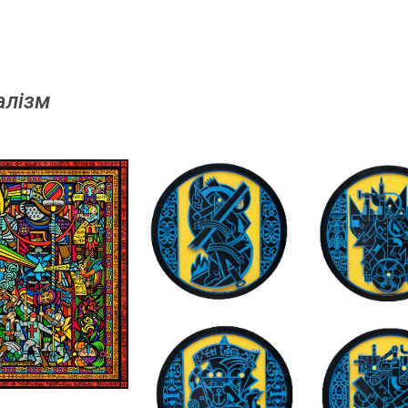
алізм