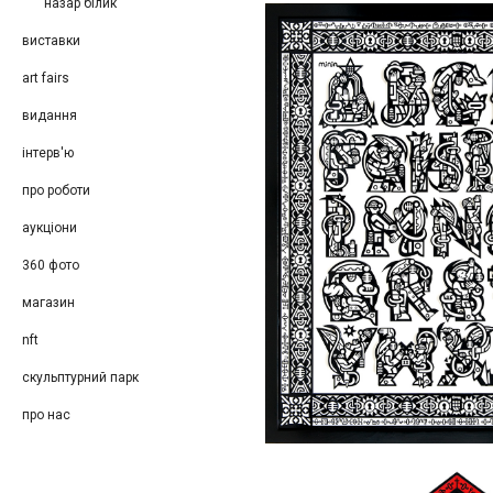
назар білик
виставки
art fairs
видання
інтерв'ю
про роботи
аукціони
360 фото
магазин
nft
скульптурний парк
про нас