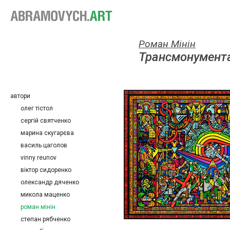
Роман Мінін
Трансмонумент
автори
олег тістол
сергій святченко
марина скугарєва
василь цаголов
vinny reunov
віктор сидоренко
олександр дяченко
микола маценко
роман мінін
степан рябченко