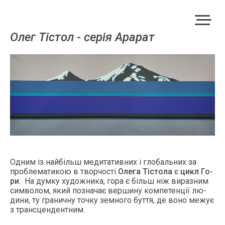
Олег Тістол - серія Ара­рат
Од­ним із найбільш ме­дита­тив­них і гло­баль­них за
проб­ле­мати­кою в твор­чості
Оле­га Тісто­ла
є
цикл Го­
ри
. На дум­ку ху­дож­ни­ка, го­ра є більш ніж ви­раз­ним
сим­во­лом, який поз­на­чає вер­ши­ну ком­пе­тенції лю­
дини, ту гра­нич­ну точ­ку зем­но­го бут­тя, де во­но ме­жує
з тран­сцен­ден­тним.