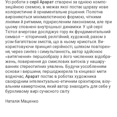
Усі ро­боти з
серії Ара­рат
ство­рені за однією ком­по­
зицій­ною схе­мою, в ме­жах якої пос­тає що­разу но­ве
ко­лорис­тичне й ор­на­мен­таль­не рішен­ня. По­лот­на
вирізня­ють­ся мінімалістич­ною фор­мою, чітки­ми
лініями й рит­ма­ми, підкрес­ле­ним ла­конізмом, але при
ць­ому спов­нені внутрішньої ди­наміки. У цій серії
Тістол вчер­го­ве досліджує го­ру як фун­да­мен­таль­ний
сим­вол — істо­рич­ний, релігій­ний, ху­дожній, ра­зом з
усім ба­гатс­твом змістів, що в нь­ому кри­ють­ся. Ви­
корис­то­ву­ючи прин­цип серій­ності, шля­хом пов­то­рен­
ня, че­рез син­тез і си­муль­танність, ав­тор здій­снює
«ви­тяг­нення» пер­шо­об­ра­зу з й­ого чис­ленних відоб­ра­
жень, по­вер­нення до смис­ло­вих ви­токів у на­шару­
ван­нях сте­ре­отип­них у­яв­лень. Бу­дучи у­особ­ленням
ос­но­ви і вер­ши­ни, пер­шодже­рела та кінце­вої ме­ти
вод­но­час,
Ара­рат
пос­тає в ро­ботах ху­дож­ни­ка
своєрідним інте­лек­ту­аль­но-етич­ним орієнти­ром, візу­
аль­ним ка­мер­то­ном, який ав­тор зна­ходить для се­бе у
бур­хли­вому вирі су­час­но­го світу.
На­талія Ма­цен­ко